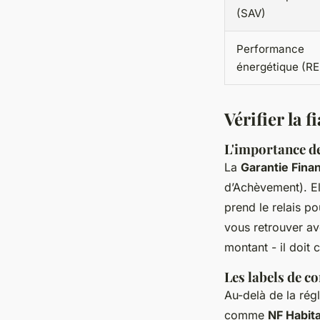
(SAV)
Performance
énergétique (R
Vérifier la f
L'importance d
La
Garantie Fina
d’Achèvement). El
prend le relais p
vous retrouver av
montant - il doit
Les labels de c
Au-delà de la rég
comme
NF Habita