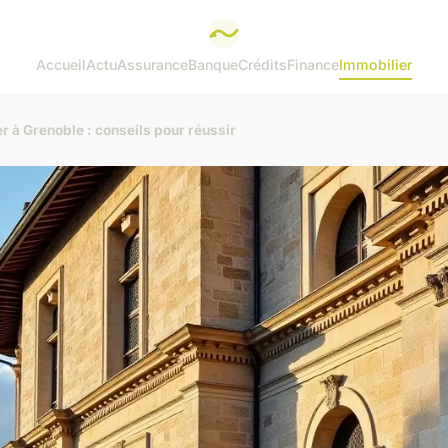
Accueil
Actu
Assurance
Banque
Crédits
Finance
Immobilier
r à Grenoble : conseils pour réussir