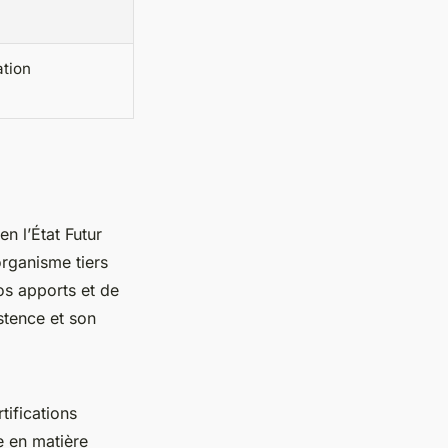
ation
en l’État Futur
organisme tiers
os apports et de
stence et son
tifications
e en matière