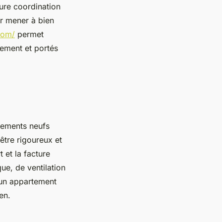
leure coordination
ur mener à bien
.com/
permet
nement et portés
gements neufs
être rigoureux et
 et la facture
ue, de ventilation
 un appartement
en.