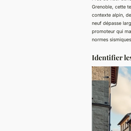
Grenoble, cette t
contexte alpin, d
neuf dépasse large
promoteur qui maît
normes sismiques 
Identifier l