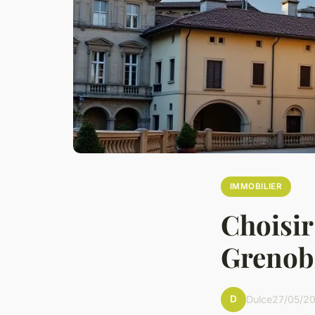
IMMOBILIER
Choisir
Grenobl
D
Dulce
27/05/20