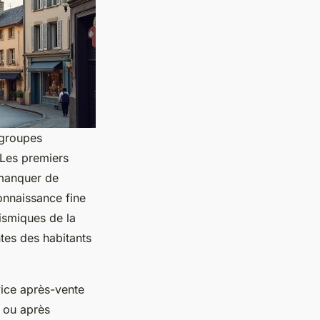
 groupes
 Les premiers
 manquer de
onnaissance fine
sismiques de la
ntes des habitants
vice après-vente
n ou après