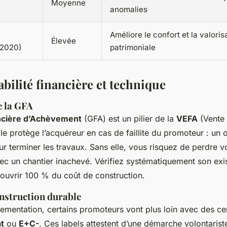
Moyenne
anomalies
Améliore le confort et la valoris
Élevée
E2020)
patrimoniale
iabilité financière et technique
e la GFA
ncière d’Achèvement
(GFA) est un pilier de la
VEFA
(Vente 
le protège l’acquéreur en cas de faillite du promoteur : un 
our terminer les travaux. Sans elle, vous risquez de perdre v
ec un chantier inachevé. Vérifiez systématiquement son exi
 couvrir 100 % du coût de construction.
onstruction durable
lementation, certains promoteurs vont plus loin avec des cer
t
ou
E+C-
. Ces labels attestent d’une démarche volontarist